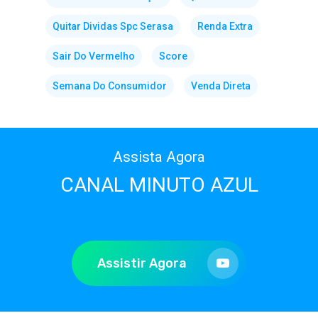
Quitar Dividas Spc Serasa
Renda Extra
Sair Do Vermelho
Score
Semana Do Consumidor
Venda Direta
Assista Agora
CANAL MINUTO AZUL
Assistir Agora