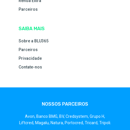
Renda Extra
Parceiros
SAIBA MAIS
Sobre a BLU365
Parceiros
Privacidade
Contate-nos
NOSSOS PARCEIROS
Avon,
Banco BMG,
BV,
Credsystem,
Grupo H,
Liftcred,
Magalu,
Natura,
Portocred,
Tricard,
Tripoli.