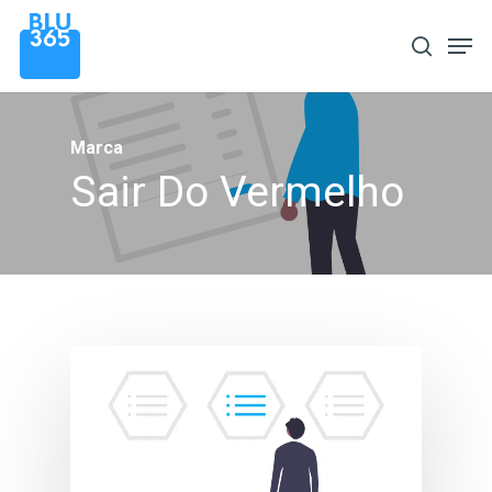
Pular
Men
procura
para
o
conteúdo
Marca
principal
Sair Do Vermelho