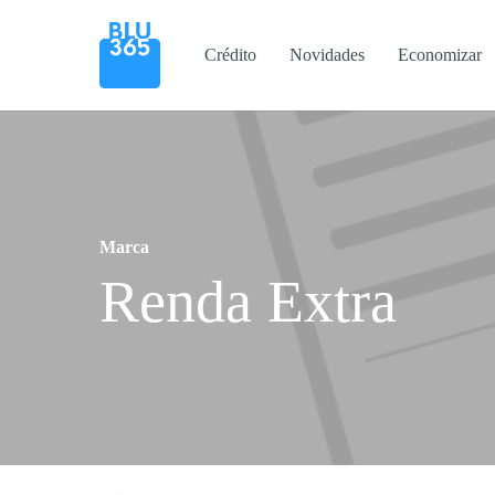
Pular
para
Crédito
Novidades
Economizar
o
conteúdo
principal
Pressione enter para pesquisar ou ESC para fechar
Marca
Renda Extra