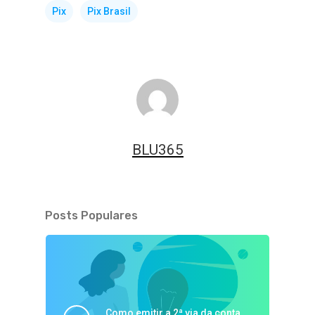
Pix
Pix Brasil
BLU365
Posts Populares
Como emitir a 2ª via da conta