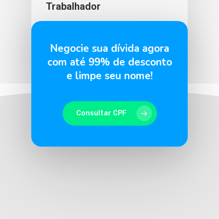
Trabalhador
BLU365
16 de maio de 2025
Negocie sua dívida agora
com até 99% de desconto
e limpe seu nome!
Consultar CPF