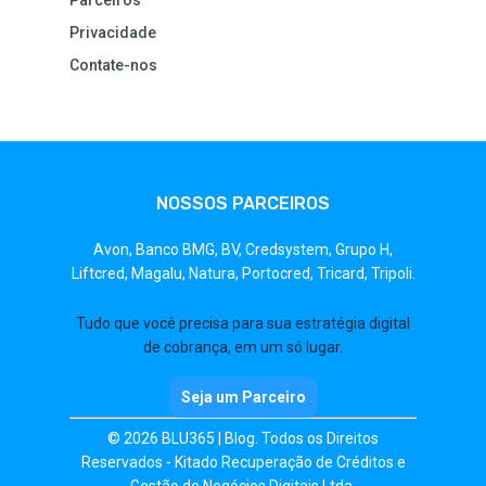
Parceiros
Privacidade
Contate-nos
NOSSOS PARCEIROS
Avon,
Banco BMG,
BV,
Credsystem,
Grupo H,
Liftcred,
Magalu,
Natura,
Portocred,
Tricard,
Tripoli.
Tudo que você precisa para sua estratégia digital
de cobrança, em um só lugar.
Seja um Parceiro
© 2026 BLU365 | Blog. Todos os Direitos
Reservados - Kitado Recuperação de Créditos e