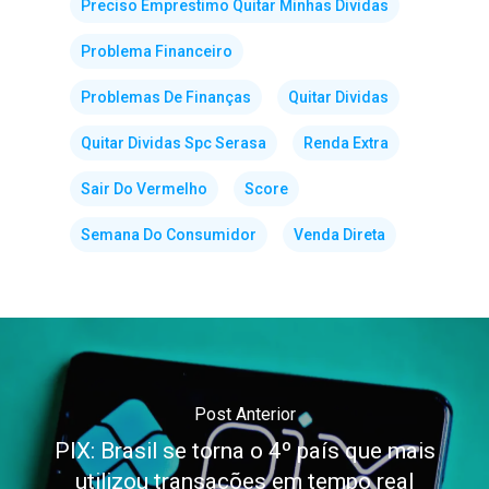
Preciso Emprestimo Quitar Minhas Dividas
Problema Financeiro
Problemas De Finanças
Quitar Dividas
Quitar Dividas Spc Serasa
Renda Extra
Sair Do Vermelho
Score
Semana Do Consumidor
Venda Direta
Post Anterior
PIX: Brasil se torna o 4º país que mais
utilizou transações em tempo real