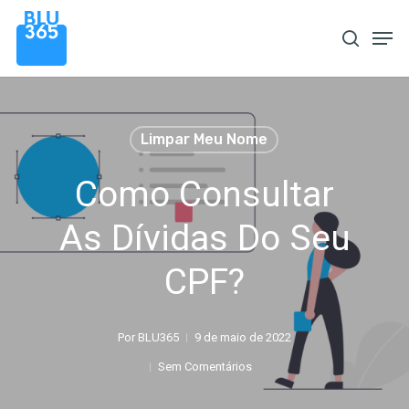
Pular
Men
procura
para
o
conteúdo
principal
Limpar Meu Nome
Como Consultar
As Dívidas Do Seu
CPF?
Por
BLU365
9 de maio de 2022
Sem Comentários