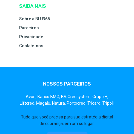
SAIBA MAIS
Sobre a BLU365
Parceiros
Privacidade
Contate-nos
NOSSOS PARCEIROS
Avon,
Banco BMG,
BV,
Credsystem,
Grupo H,
Liftcred,
Magalu,
Natura,
Portocred,
Tricard,
Tripoli.
Tudo que você precisa para sua estratégia digital
de cobrança, em um só lugar.