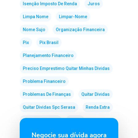
Isenção Imposto De Renda
Juros
Limpa Nome
Limpar-Nome
Nome Sujo
Organização Financeira
Pix
Pix Brasil
Planejamento Financeiro
Preciso Emprestimo Quitar Minhas Dividas
Problema Financeiro
Problemas De Finanças
Quitar Dividas
Quitar Dividas Spc Serasa
Renda Extra
Sair Do Vermelho
Score
Semana Do Consumidor
Venda Direta
Negocie sua dívida agora