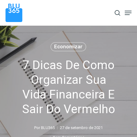
Pular
Men
procura
para
o
conteúdo
principal
Economizar
7 Dicas De Como
Organizar Sua
Vida Financeira E
Sair Do Vermelho
Por
BLU365
27 de setembro de 2021