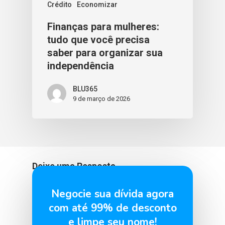
Crédito
Economizar
Finanças para mulheres:
tudo que você precisa
saber para organizar sua
independência
BLU365
9 de março de 2026
Deixe uma Resposta
Negocie sua dívida agora
You must be
logged in
to post a comment.
com até 99% de desconto
e limpe seu nome!