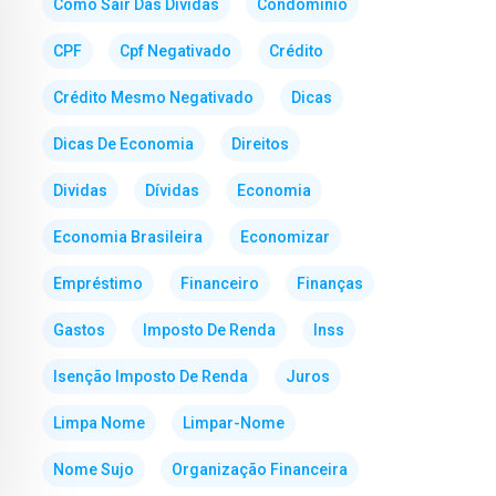
Como Sair Das Dividas
Condominio
CPF
Cpf Negativado
Crédito
Crédito Mesmo Negativado
Dicas
Dicas De Economia
Direitos
Dividas
Dívidas
Economia
Economia Brasileira
Economizar
Empréstimo
Financeiro
Finanças
Gastos
Imposto De Renda
Inss
Isenção Imposto De Renda
Juros
Limpa Nome
Limpar-Nome
Nome Sujo
Organização Financeira