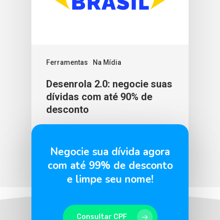
Ferramentas
Na Mídia
Desenrola 2.0: negocie suas
dívidas com até 90% de
desconto
BLU365
29 de maio de 2026
Negocie sua dívida agora
com até 99% de desconto
e limpe seu nome!
Consultar CPF