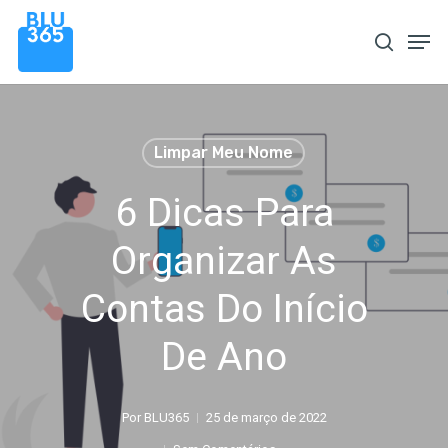
Pular
Men
procura
para
o
conteúdo
principal
Limpar Meu Nome
6 Dicas Para
Organizar As
Contas Do Início
De Ano
Por
BLU365
25 de março de 2022