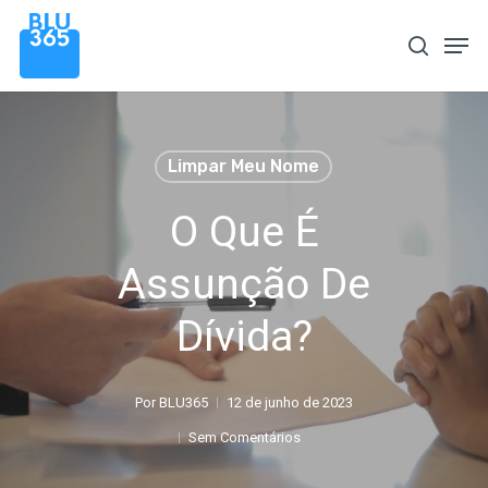
Pular
Men
procura
para
o
conteúdo
principal
Limpar Meu Nome
O Que É
Assunção De
Dívida?
Por
BLU365
12 de junho de 2023
Sem Comentários