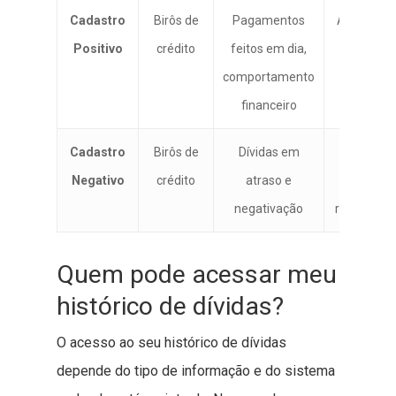
Cadastro
Birôs de
Pagamentos
Aumenta 
Positivo
crédito
feitos em dia,
score e
comportamento
facilita
financeiro
crédito
Cadastro
Birôs de
Dívidas em
Dificulta
Negativo
crédito
atraso e
crédito e
negativação
reduz scor
Quem pode acessar meu
histórico de dívidas?
O acesso ao seu histórico de dívidas
depende do tipo de informação e do sistema