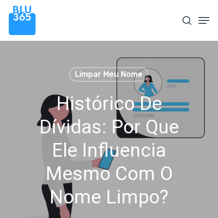
Pular
Men
procura
para
o
conteúdo
principal
Limpar Meu Nome
Histórico De
Dívidas: Por Que
Ele Influencia
Mesmo Com O
Nome Limpo?