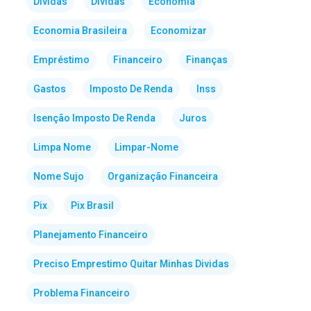
Dividas
Dívidas
Economia
Economia Brasileira
Economizar
Empréstimo
Financeiro
Finanças
Gastos
Imposto De Renda
Inss
Isenção Imposto De Renda
Juros
Limpa Nome
Limpar-Nome
Nome Sujo
Organização Financeira
Pix
Pix Brasil
Planejamento Financeiro
Preciso Emprestimo Quitar Minhas Dividas
Problema Financeiro