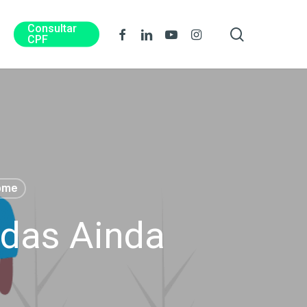
Consultar
procura
Facebook
Linkedin
Youtube
Instagram
CPF
ome
idas Ainda