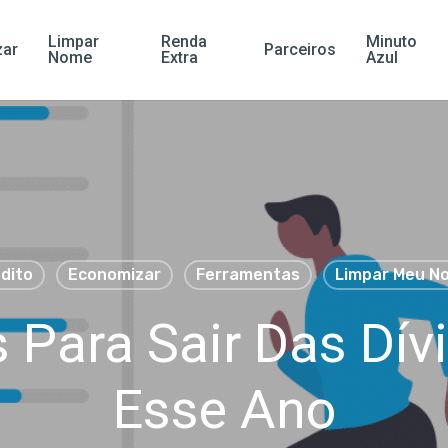
Limpar
Renda
Minuto
ar
Parceiros
Nome
Extra
Azul
dito
Economizar
Ferramentas
Limpar Meu N
 Para Sair Das Dív
Esse Ano