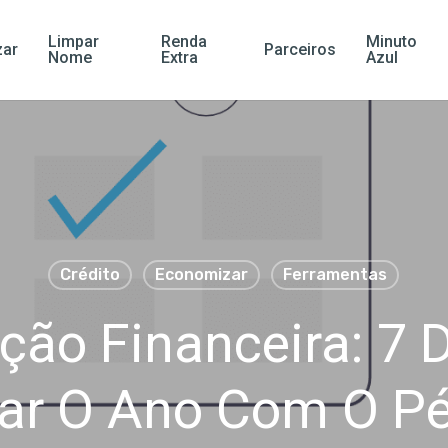
Limpar
Renda
Minuto
ar
Parceiros
Nome
Extra
Azul
Crédito
Economizar
Ferramentas
ão Financeira: 7 
r O Ano Com O Pé 