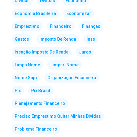
Dividas
Dívidas
Economia
Economia Brasileira
Economizar
Empréstimo
Financeiro
Finanças
Gastos
Imposto De Renda
Inss
Isenção Imposto De Renda
Juros
Limpa Nome
Limpar-Nome
Nome Sujo
Organização Financeira
Pix
Pix Brasil
Planejamento Financeiro
Preciso Emprestimo Quitar Minhas Dividas
Problema Financeiro