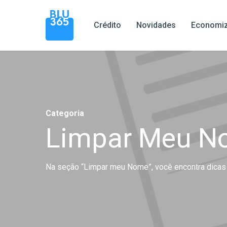
Pular
para
Crédito
Novidades
Economiz
o
conteúdo
principal
Pressione enter para pesquisar ou ESC para fechar
Categoria
Limpar Meu N
Na seção “Limpar meu Nome”, você encontra dicas 