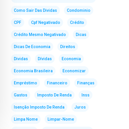
Como Sair Das Dividas
Condominio
CPF
Cpf Negativado
Crédito
Crédito Mesmo Negativado
Dicas
Dicas De Economia
Direitos
Dividas
Dívidas
Economia
Economia Brasileira
Economizar
Empréstimo
Financeiro
Finanças
Gastos
Imposto De Renda
Inss
Isenção Imposto De Renda
Juros
Limpa Nome
Limpar-Nome