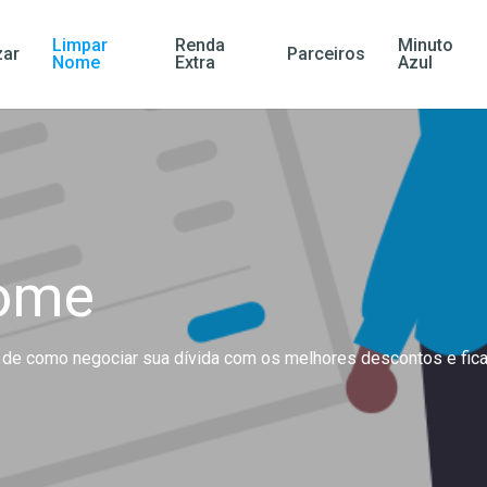
Limpar
Renda
Minuto
ar
Parceiros
Nome
Extra
Azul
ome
de como negociar sua dívida com os melhores descontos e ficar