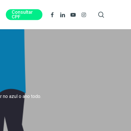
Consultar
procura
Facebook
Linkedin
Youtube
Instagram
CPF
 no azul o ano todo.