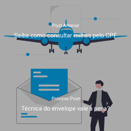
Post Anterior
Saiba como consultar milhas pelo CPF
Próximo Post
Técnica do envelope vale a pena?