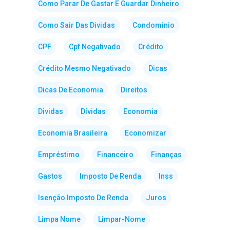
Como Parar De Gastar E Guardar Dinheiro
Como Sair Das Dividas
Condominio
CPF
Cpf Negativado
Crédito
Crédito Mesmo Negativado
Dicas
Dicas De Economia
Direitos
Dividas
Dívidas
Economia
Economia Brasileira
Economizar
Empréstimo
Financeiro
Finanças
Gastos
Imposto De Renda
Inss
Isenção Imposto De Renda
Juros
Limpa Nome
Limpar-Nome