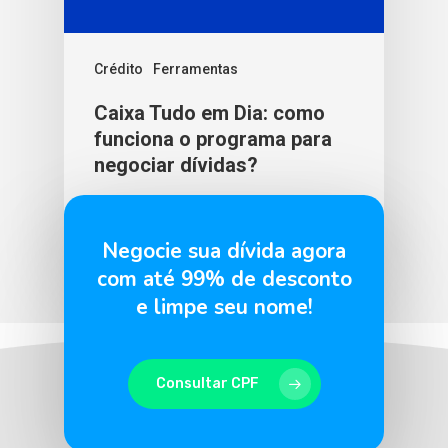
Crédito
Ferramentas
Caixa Tudo em Dia: como
funciona o programa para
negociar dívidas?
BLU365
21 de maio de 2026
Negocie sua dívida agora
com até 99% de desconto
e limpe seu nome!
Consultar CPF