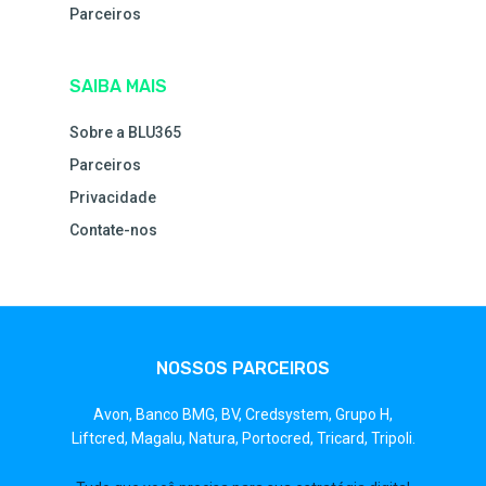
Parceiros
SAIBA MAIS
Sobre a BLU365
Parceiros
Privacidade
Contate-nos
NOSSOS PARCEIROS
Avon,
Banco BMG,
BV,
Credsystem,
Grupo H,
Liftcred,
Magalu,
Natura,
Portocred,
Tricard,
Tripoli.