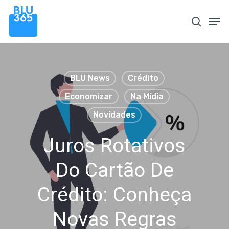
Pular
Men
procura
para
o
conteúdo
principal
BLU News
Crédito
Economizar
Na Mídia
Novidades
Juros Rotativos
Do Cartão De
Crédito: Conheça
Novas Regras