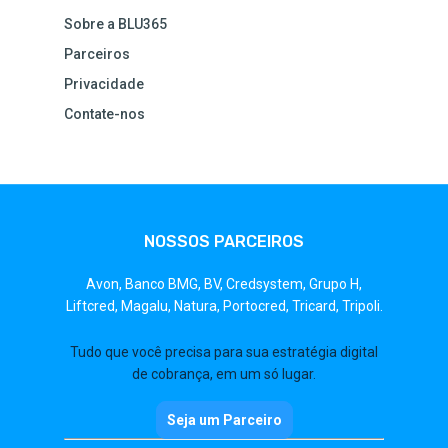
Sobre a BLU365
Parceiros
Privacidade
Contate-nos
NOSSOS PARCEIROS
Avon,
Banco BMG,
BV,
Credsystem,
Grupo H,
Liftcred,
Magalu,
Natura,
Portocred,
Tricard,
Tripoli.
Tudo que você precisa para sua estratégia digital
de cobrança, em um só lugar.
Seja um Parceiro