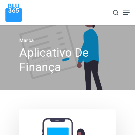
Pular
Men
procura
para
o
conteúdo
Marca
principal
Aplicativo De
Finança