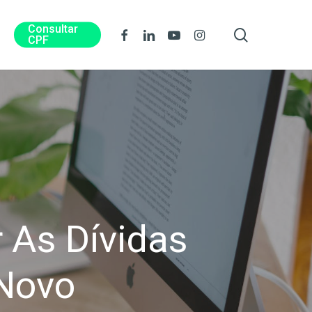
Consultar
procura
Facebook
Linkedin
Youtube
Instagram
CPF
 As Dívidas
 Novo