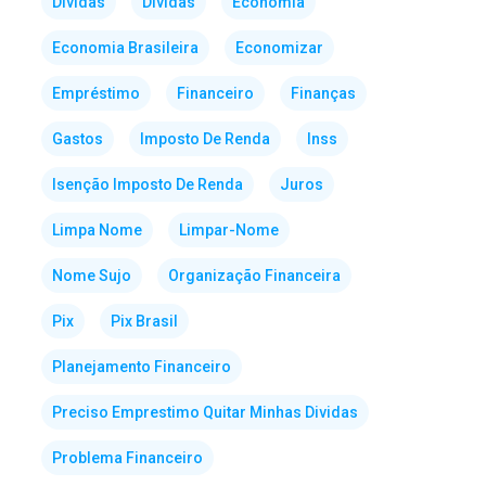
Dividas
Dívidas
Economia
Economia Brasileira
Economizar
Empréstimo
Financeiro
Finanças
Gastos
Imposto De Renda
Inss
Isenção Imposto De Renda
Juros
Limpa Nome
Limpar-Nome
Nome Sujo
Organização Financeira
Pix
Pix Brasil
Planejamento Financeiro
Preciso Emprestimo Quitar Minhas Dividas
Problema Financeiro