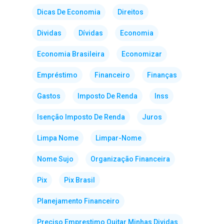
Dicas De Economia
Direitos
Dividas
Dívidas
Economia
Economia Brasileira
Economizar
Empréstimo
Financeiro
Finanças
Gastos
Imposto De Renda
Inss
Isenção Imposto De Renda
Juros
Limpa Nome
Limpar-Nome
Nome Sujo
Organização Financeira
Pix
Pix Brasil
Planejamento Financeiro
Preciso Emprestimo Quitar Minhas Dividas