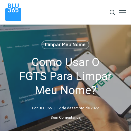
Pular
Men
procura
para
o
conteúdo
principal
Limpar Meu Nome
Como Usar O
FGTS Para Limpar
Meu Nome?
Por
BLU365
12 de dezembro de 2022
Sem Comentários