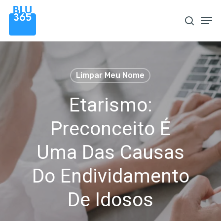
Pular
Men
procura
para
o
conteúdo
principal
Limpar Meu Nome
Etarismo:
Preconceito É
Uma Das Causas
Do Endividamento
De Idosos