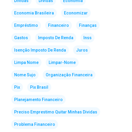
Dividas
Dívidas
Economia
Economia Brasileira
Economizar
Empréstimo
Financeiro
Finanças
Gastos
Imposto De Renda
Inss
Isenção Imposto De Renda
Juros
Limpa Nome
Limpar-Nome
Nome Sujo
Organização Financeira
Pix
Pix Brasil
Planejamento Financeiro
Preciso Emprestimo Quitar Minhas Dividas
Problema Financeiro