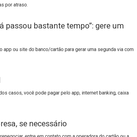
s por atraso.
e já passou bastante tempo”: gere um
e o app ou site do banco/cartão para gerar uma segunda via com
l
os casos, você pode pagar pelo app, internet banking, caixa
resa, se necessário
renegociar, entre em contato com a operadora do cartão ou a