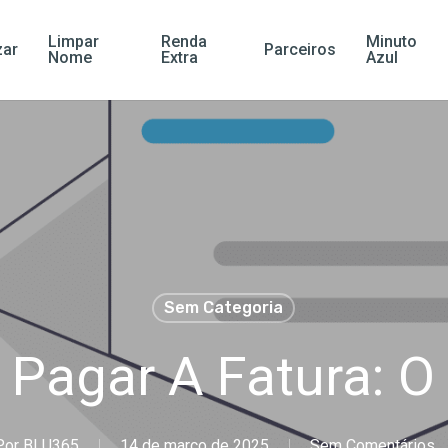
Limpar
Renda
Minuto
ar
Parceiros
Nome
Extra
Azul
Sem Categoria
 Pagar A Fatura: O
Por
BLU365
14 de março de 2025
Sem Comentários