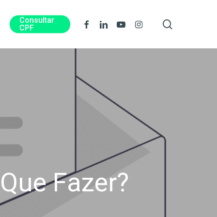
Consultar
procura
Facebook
Linkedin
Youtube
Instagram
CPF
 Que Fazer?