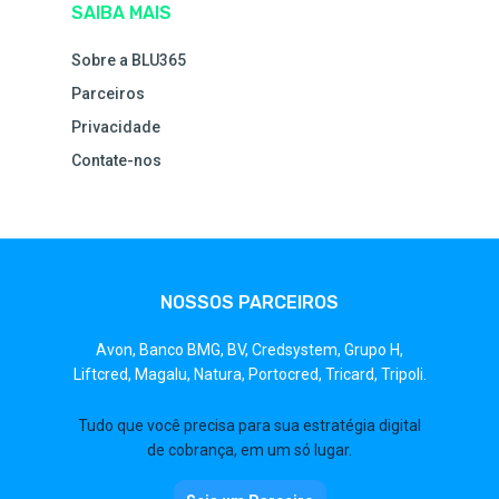
SAIBA MAIS
Sobre a BLU365
Parceiros
Privacidade
Contate-nos
NOSSOS PARCEIROS
Avon,
Banco BMG,
BV,
Credsystem,
Grupo H,
Liftcred,
Magalu,
Natura,
Portocred,
Tricard,
Tripoli.
Tudo que você precisa para sua estratégia digital
de cobrança, em um só lugar.