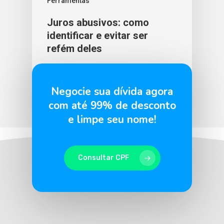
Ferramentas
Juros abusivos: como
identificar e evitar ser
refém deles
BLU365
10 de junho de 2026
Negocie sua dívida agora
com até 99% de desconto
e limpe seu nome!
Consultar CPF