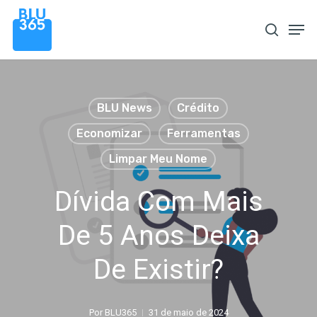
Pular
Men
procura
para
o
conteúdo
principal
BLU News
Crédito
Economizar
Ferramentas
Limpar Meu Nome
Dívida Com Mais
De 5 Anos Deixa
De Existir?
Por
BLU365
31 de maio de 2024