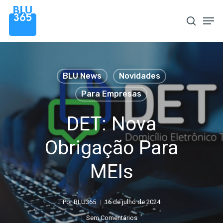
Pular
Men
procura
para
o
conteúdo
principal
BLU News
Novidades
Para Empresas
DET: Nova
Obrigação Para
MEIs
Por
BLU365
16 de julho de 2024
Sem Comentários