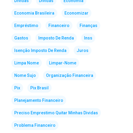
Dividas
Dívidas
Economia
Economia Brasileira
Economizar
Empréstimo
Financeiro
Finanças
Gastos
Imposto De Renda
Inss
Isenção Imposto De Renda
Juros
Limpa Nome
Limpar-Nome
Nome Sujo
Organização Financeira
Pix
Pix Brasil
Planejamento Financeiro
Preciso Emprestimo Quitar Minhas Dividas
Problema Financeiro