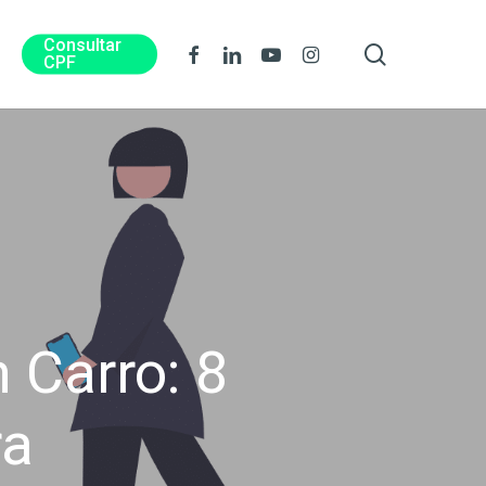
Consultar
procura
Facebook
Linkedin
Youtube
Instagram
CPF
Carro: 8
ra