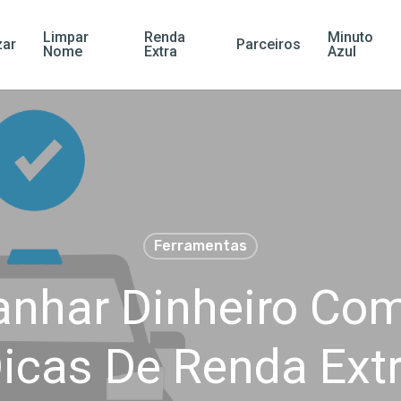
Limpar
Renda
Minuto
ar
Parceiros
Nome
Extra
Azul
Ferramentas
nhar Dinheiro Com 
icas De Renda Ext