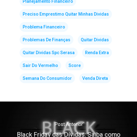
Planejamento Financeiro
Preciso Emprestimo Quitar Minhas Dividas
Problema Financeiro
Problemas De Finanças
Quitar Dividas
Quitar Dividas Spc Serasa
Renda Extra
Sair Do Vermelho
Score
Semana Do Consumidor
Venda Direta
Post Anterior
Black Friday das Dívidas: Saiba como