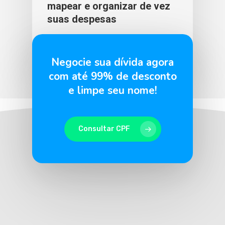
mapear e organizar de vez
suas despesas
BLU365
7 de abril de 2026
Negocie sua dívida agora
com até 99% de desconto
e limpe seu nome!
Consultar CPF