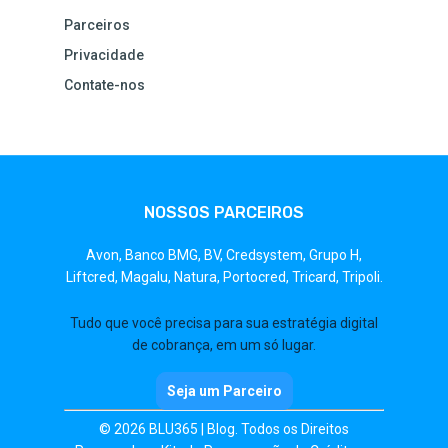
Parceiros
Privacidade
Contate-nos
NOSSOS PARCEIROS
Avon,
Banco BMG,
BV,
Credsystem,
Grupo H,
Liftcred,
Magalu,
Natura,
Portocred,
Tricard,
Tripoli.
Tudo que você precisa para sua estratégia digital
de cobrança, em um só lugar.
Seja um Parceiro
© 2026 BLU365 | Blog. Todos os Direitos