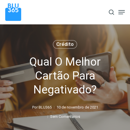
Pular
Men
procura
para
o
conteúdo
principal
Crédito
Qual O Melhor
Cartão Para
Negativado?
Por
BLU365
10 de novembro de 2021
Sem Comentários