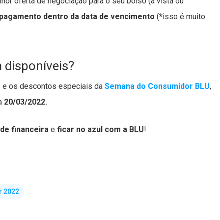
lhor oferta de negociação para o seu bolso (à vista ou
 pagamento dentro da data de vencimento
(
*
isso é muito
 disponíveis?
as e os descontos especiais da
Semana do Consumidor BLU
,
ia
20/03/2022.
ade financeira
e
ficar no azul com a BLU
!
 2022