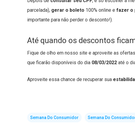
Depois de
consultar seu CPF
, é só escolher a me
parcelada),
gerar o boleto
100% online e
fazer o
importante para não perder o desconto!).
Até quando os descontos ficam
Fique de olho em nosso site e aproveite as ofert
que ficarão disponíveis do dia
08/03/2022
até o d
Aproveite essa chance de recuperar sua
estabilid
Semana Do Consumidor
Semana Do Consumidor