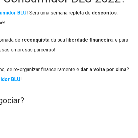
umidor BLU
! Será uma semana repleta de
descontos
,
cê
!
jornada de
reconquista
da sua
liberdade financeira
, e para
ossas empresas parceiras!
ono, se re-organizar financeiramente e
dar a volta por cima
?
idor BLU
!
gociar?