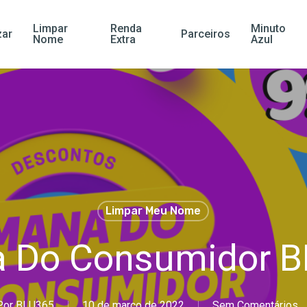
Limpar
Renda
Minuto
ar
Parceiros
Nome
Extra
Azul
Limpar Meu Nome
 Do Consumidor B
Por
BLU365
10 de março de 2022
Sem Comentários