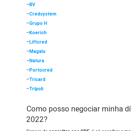
–
BV
–
Credsystem
–
Grupo H
–
Koerich
–
Liftcred
–
Magalu
–
Natura
–
Portocred
–
Tricard
–
Trípoli
Como posso negociar minha d
2022?