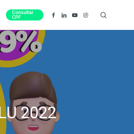
Consultar
procura
Facebook
Linkedin
Youtube
Instagram
CPF
LU 2022