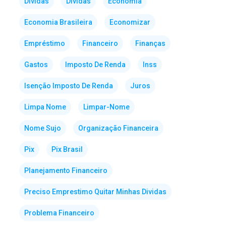
Dividas
Dívidas
Economia
Economia Brasileira
Economizar
Empréstimo
Financeiro
Finanças
Gastos
Imposto De Renda
Inss
Isenção Imposto De Renda
Juros
Limpa Nome
Limpar-Nome
Nome Sujo
Organização Financeira
Pix
Pix Brasil
Planejamento Financeiro
Preciso Emprestimo Quitar Minhas Dividas
Problema Financeiro