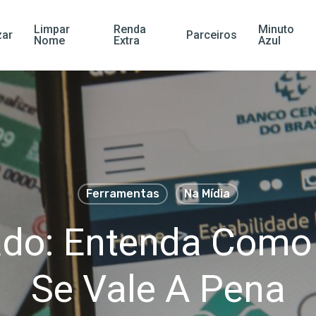
Limpar
Renda
Minuto
ar
Parceiros
Nome
Extra
Azul
Ferramentas
Na Mídia
ado: Entenda Como
Se Vale A Pena