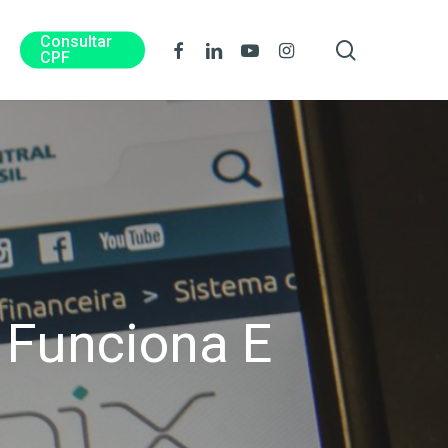
Consultar
procura
Facebook
Linkedin
Youtube
Instagram
CPF
 Funciona E