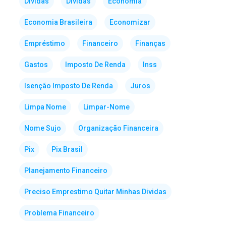
Dividas
Dívidas
Economia
Economia Brasileira
Economizar
Empréstimo
Financeiro
Finanças
Gastos
Imposto De Renda
Inss
Isenção Imposto De Renda
Juros
Limpa Nome
Limpar-Nome
Nome Sujo
Organização Financeira
Pix
Pix Brasil
Planejamento Financeiro
Preciso Emprestimo Quitar Minhas Dividas
Problema Financeiro