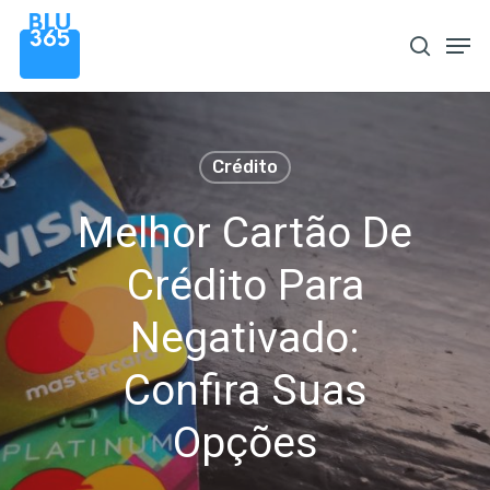
Pular
Men
procura
para
o
conteúdo
principal
Crédito
Melhor Cartão De
Crédito Para
Negativado:
Confira Suas
Opções