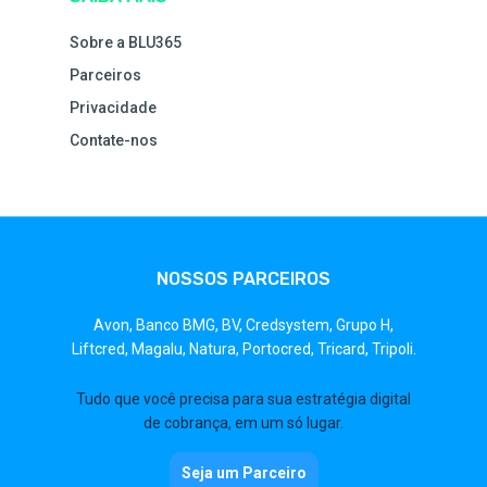
Sobre a BLU365
Parceiros
Privacidade
Contate-nos
NOSSOS PARCEIROS
Avon,
Banco BMG,
BV,
Credsystem,
Grupo H,
Liftcred,
Magalu,
Natura,
Portocred,
Tricard,
Tripoli.
Tudo que você precisa para sua estratégia digital
de cobrança, em um só lugar.
Seja um Parceiro