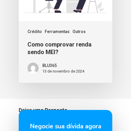
Crédito
Ferramentas
Outros
Como comprovar renda
sendo MEI?
BLU365
13 de novembro de 2024
Deixe uma Resposta
Negocie sua dívida agora
You must be
logged in
to post a comment.