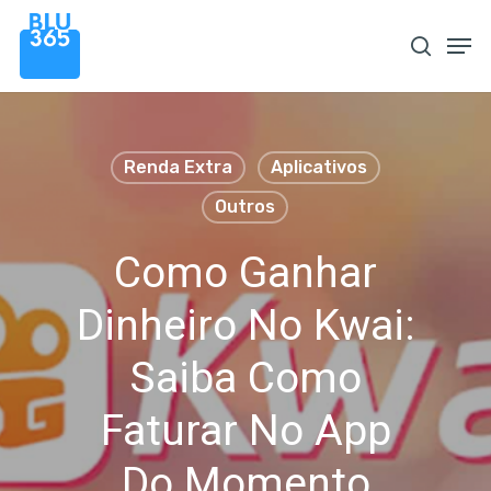
Pular
Men
procura
para
o
conteúdo
principal
Renda Extra
Aplicativos
Outros
Como Ganhar
Dinheiro No Kwai:
Saiba Como
Faturar No App
Do Momento