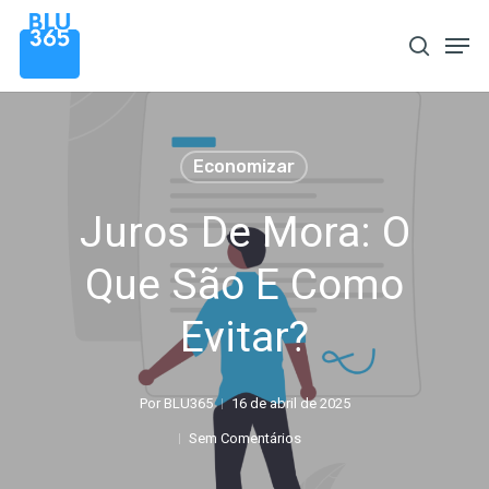
Pular
Men
procura
para
o
conteúdo
principal
Economizar
Juros De Mora: O
Que São E Como
Evitar?
Por
BLU365
16 de abril de 2025
Sem Comentários