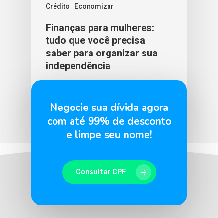
Crédito
Economizar
Finanças para mulheres:
tudo que você precisa
saber para organizar sua
independência
BLU365
9 de março de 2026
Negocie sua dívida agora
com até 99% de desconto
e limpe seu nome!
Consultar CPF