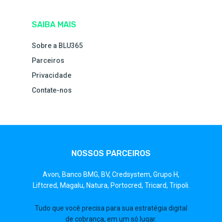
SAIBA MAIS
Sobre a BLU365
Parceiros
Privacidade
Contate-nos
NOSSOS PARCEIROS
Avon,
Banco BMG,
BV,
Credsystem,
Grupo H,
Liftcred,
Magalu,
Natura,
Portocred,
Tricard,
Tripoli.
Tudo que você precisa para sua estratégia digital
de cobrança, em um só lugar.