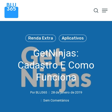
Pular
Men
procura
para
o
conteúdo
principal
Renda Extra
Aplicativos
GetNinjas:
Cadastro E Como
Funciona
Por
BLU365
28 de janeiro de 2019
Sem Comentários