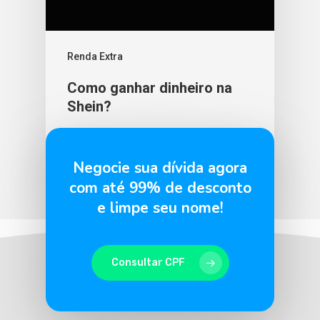
Renda Extra
Como ganhar dinheiro na
Shein?
BLU365
9 de agosto de 2023
Negocie sua dívida agora
com até 99% de desconto
e limpe seu nome!
Consultar CPF