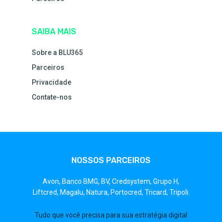
SAIBA MAIS
Sobre a BLU365
Parceiros
Privacidade
Contate-nos
NOSSOS PARCEIROS
Avon,
Banco BMG,
BV,
Credsystem,
Grupo H,
Liftcred,
Magalu,
Natura,
Portocred,
Tricard,
Tripoli.
Tudo que você precisa para sua estratégia digital