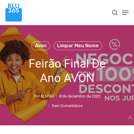
Pular
Men
procura
para
o
conteúdo
principal
Avon
Limpar Meu Nome
Feirão Final De
Ano AVON
Por
BLU365
8 de dezembro de 2020
Sem Comentários