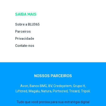
SAIBA MAIS
Sobre a BLU365
Parceiros
Privacidade
Contate-nos
NOSSOS PARCEIROS
Avon,
Banco BMG,
BV,
Credsystem,
Grupo H,
Liftcred,
Magalu,
Natura,
Portocred,
Tricard,
Tripoli.
Tudo que você precisa para sua estratégia digital