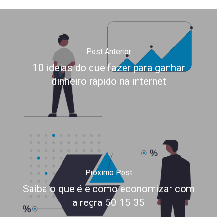
Post Anterior
10 ideias do que fazer para ganhar
dinheiro rápido na internet
Próximo Post
Saiba o que é e como economizar com
a regra 50 15 35