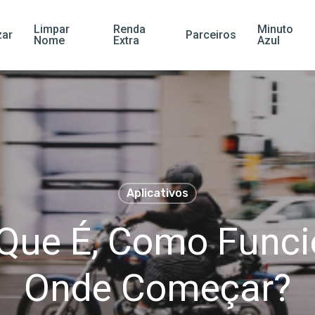
Limpar
Renda
Minuto
ar
Parceiros
Nome
Extra
Azul
Aplicativos
 Que É, Como Funci
Onde Começar?