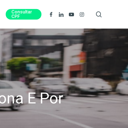
Consultar
procura
Facebook
Linkedin
Youtube
Instagram
CPF
ona E Por