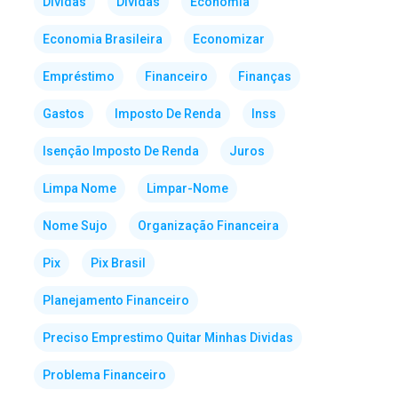
Dividas
Dívidas
Economia
Economia Brasileira
Economizar
Empréstimo
Financeiro
Finanças
Gastos
Imposto De Renda
Inss
Isenção Imposto De Renda
Juros
Limpa Nome
Limpar-Nome
Nome Sujo
Organização Financeira
Pix
Pix Brasil
Planejamento Financeiro
Preciso Emprestimo Quitar Minhas Dividas
Problema Financeiro