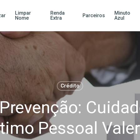
Limpar
Renda
Minuto
ar
Parceiros
Nome
Extra
Azul
Crédito
 Prevenção: Cuida
timo Pessoal Valer