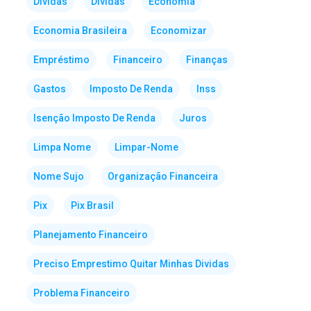
Dividas
Dívidas
Economia
Economia Brasileira
Economizar
Empréstimo
Financeiro
Finanças
Gastos
Imposto De Renda
Inss
Isenção Imposto De Renda
Juros
Limpa Nome
Limpar-Nome
Nome Sujo
Organização Financeira
Pix
Pix Brasil
Planejamento Financeiro
Preciso Emprestimo Quitar Minhas Dividas
Problema Financeiro