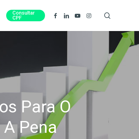
Consultar
procura
Facebook
Linkedin
Youtube
Instagram
CPF
dos Para O
 A Pena