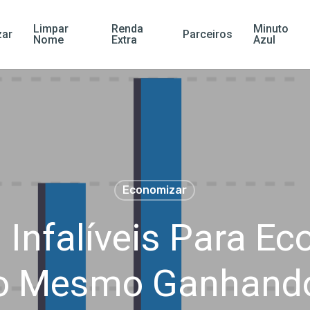
Limpar
Renda
Minuto
ar
Parceiros
Nome
Extra
Azul
Economizar
 Infalíveis Para E
ro Mesmo Ganhand