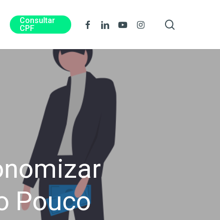
Consultar
procura
Facebook
Linkedin
Youtube
Instagram
CPF
conomizar
o Pouco