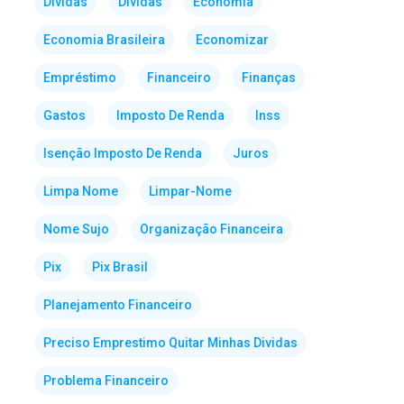
Dividas
Dívidas
Economia
Economia Brasileira
Economizar
Empréstimo
Financeiro
Finanças
Gastos
Imposto De Renda
Inss
Isenção Imposto De Renda
Juros
Limpa Nome
Limpar-Nome
Nome Sujo
Organização Financeira
Pix
Pix Brasil
Planejamento Financeiro
Preciso Emprestimo Quitar Minhas Dividas
Problema Financeiro