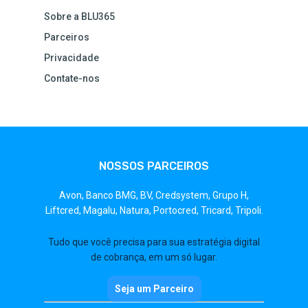
Sobre a BLU365
Parceiros
Privacidade
Contate-nos
NOSSOS PARCEIROS
Avon,
Banco BMG,
BV,
Credsystem,
Grupo H,
Liftcred,
Magalu,
Natura,
Portocred,
Tricard,
Tripoli.
Tudo que você precisa para sua estratégia digital
de cobrança, em um só lugar.
Seja um Parceiro