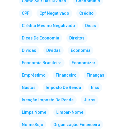
Como Sair Das Dividas
Condominio
CPF
Cpf Negativado
Crédito
Crédito Mesmo Negativado
Dicas
Dicas De Economia
Direitos
Dividas
Dívidas
Economia
Economia Brasileira
Economizar
Empréstimo
Financeiro
Finanças
Gastos
Imposto De Renda
Inss
Isenção Imposto De Renda
Juros
Limpa Nome
Limpar-Nome
Nome Sujo
Organização Financeira