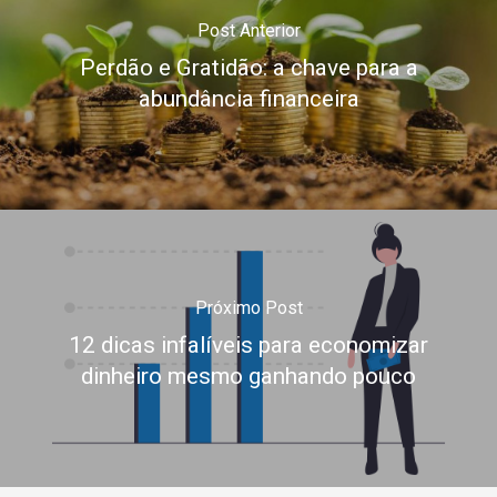
Post Anterior
Perdão e Gratidão: a chave para a
abundância financeira
Próximo Post
12 dicas infalíveis para economizar
dinheiro mesmo ganhando pouco