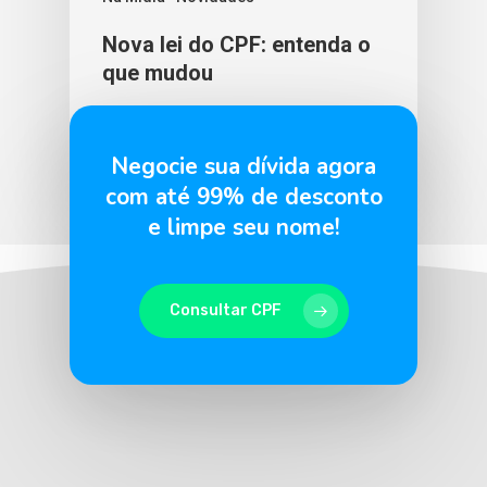
Nova lei do CPF: entenda o
que mudou
BLU365
12 de novembro de 2025
Negocie sua dívida agora
com até 99% de desconto
e limpe seu nome!
Consultar CPF