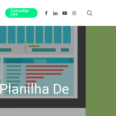
Consultar
procura
Facebook
Linkedin
Youtube
Instagram
CPF
Planilha De