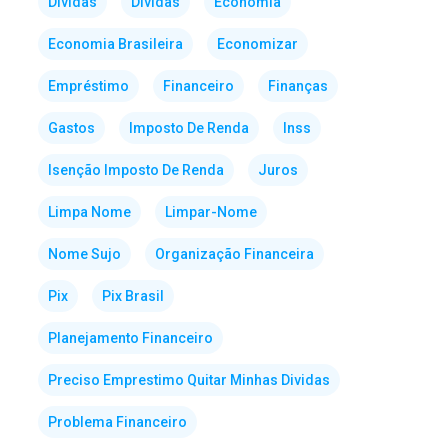
Dividas
Dívidas
Economia
Economia Brasileira
Economizar
Empréstimo
Financeiro
Finanças
Gastos
Imposto De Renda
Inss
Isenção Imposto De Renda
Juros
Limpa Nome
Limpar-Nome
Nome Sujo
Organização Financeira
Pix
Pix Brasil
Planejamento Financeiro
Preciso Emprestimo Quitar Minhas Dividas
Problema Financeiro