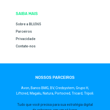
SAIBA MAIS
Sobre a BLU365
Parceiros
Privacidade
Contate-nos
NOSSOS PARCEIROS
Avon,
Banco BMG,
BV,
Credsystem,
Grupo H,
Liftcred,
Magalu,
Natura,
Portocred,
Tricard,
Tripoli.
Tudo que você precisa para sua estratégia digital