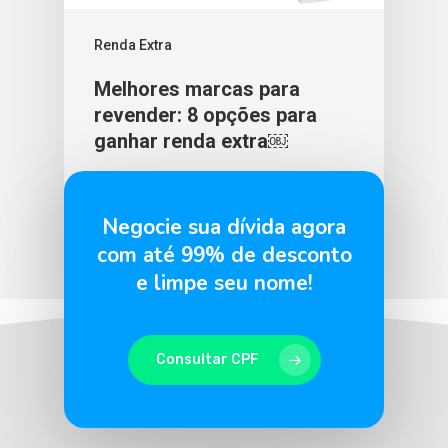
Renda Extra
Melhores marcas para
revender: 8 opções para
ganhar renda extra￼
BLU365
16 de junho de 2023
Negocie sua dívida agora
com até 99% de desconto
e limpe seu nome!
Consultar CPF