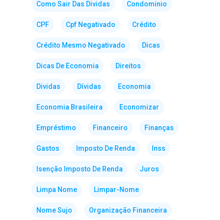
Como Sair Das Dividas
Condominio
CPF
Cpf Negativado
Crédito
Crédito Mesmo Negativado
Dicas
Dicas De Economia
Direitos
Dividas
Dívidas
Economia
Economia Brasileira
Economizar
Empréstimo
Financeiro
Finanças
Gastos
Imposto De Renda
Inss
Isenção Imposto De Renda
Juros
Limpa Nome
Limpar-Nome
Nome Sujo
Organização Financeira