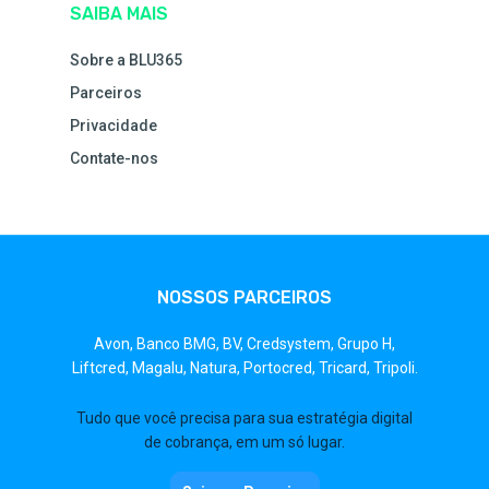
SAIBA MAIS
Sobre a BLU365
Parceiros
Privacidade
Contate-nos
NOSSOS PARCEIROS
Avon,
Banco BMG,
BV,
Credsystem,
Grupo H,
Liftcred,
Magalu,
Natura,
Portocred,
Tricard,
Tripoli.
Tudo que você precisa para sua estratégia digital
de cobrança, em um só lugar.