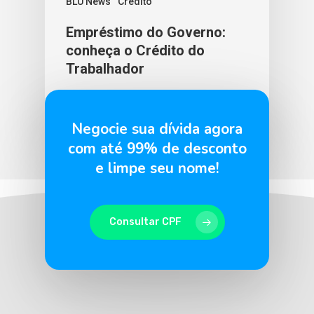
BLU News
Crédito
Empréstimo do Governo:
conheça o Crédito do
Trabalhador
BLU365
16 de maio de 2025
Negocie sua dívida agora
com até 99% de desconto
e limpe seu nome!
Consultar CPF