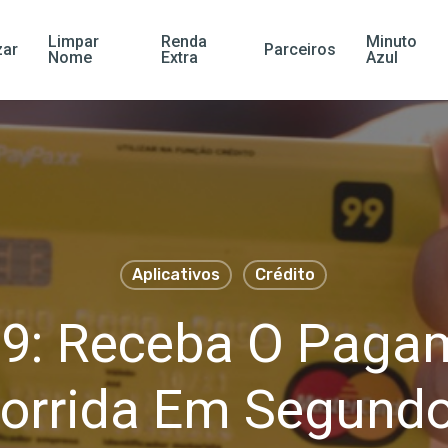
Limpar
Renda
Minuto
ar
Parceiros
Nome
Extra
Azul
Aplicativos
Crédito
99: Receba O Paga
orrida Em Segund