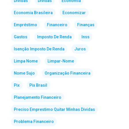
Dividas
Dívidas
Economia
Economia Brasileira
Economizar
Empréstimo
Financeiro
Finanças
Gastos
Imposto De Renda
Inss
Isenção Imposto De Renda
Juros
Limpa Nome
Limpar-Nome
Nome Sujo
Organização Financeira
Pix
Pix Brasil
Planejamento Financeiro
Preciso Emprestimo Quitar Minhas Dividas
Problema Financeiro