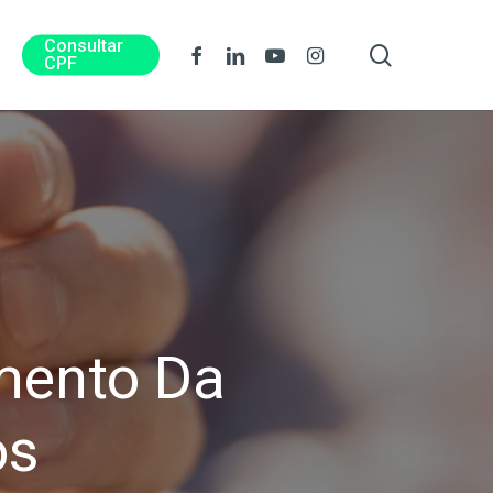
Consultar
procura
Facebook
Linkedin
Youtube
Instagram
CPF
mento Da
os