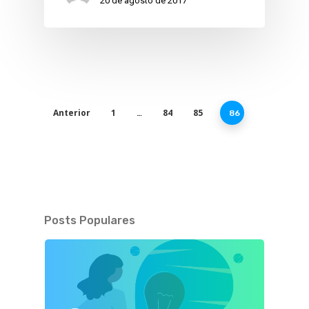
20 de agosto de 2017
Anterior
1
84
85
…
86
Posts Populares