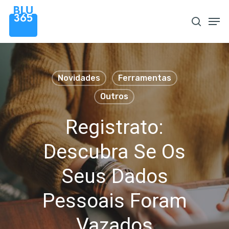
Pular
Men
procura
para
o
conteúdo
principal
Novidades
Ferramentas
Outros
Registrato:
Descubra Se Os
Seus Dados
Pessoais Foram
Vazados