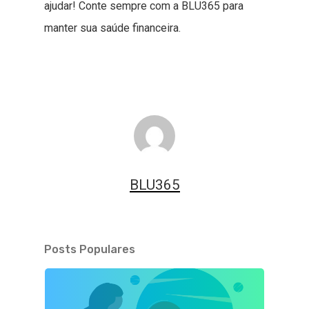
ajudar! Conte sempre com a BLU365 para
manter sua saúde financeira.
BLU365
Posts Populares