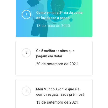
Como emitir a 2ª via da conta
de luz passo a passo
18 de maio de 2020
Os 5 melhores sites que
pagam em dólar
20 de setembro de 2021
Meu Mundo Avon: o que é e
como resgatar seus prêmios?
13 de setembro de 2021