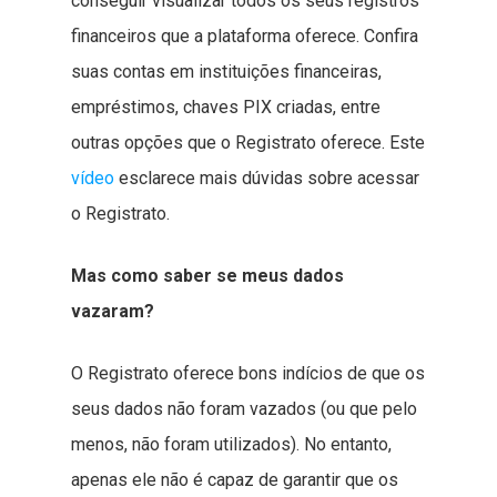
conseguir visualizar todos os seus registros
financeiros que a plataforma oferece. Confira
suas contas em instituições financeiras,
empréstimos, chaves PIX criadas, entre
outras opções que o Registrato oferece. Este
vídeo
esclarece mais dúvidas sobre acessar
o Registrato.
Mas como saber se meus dados
vazaram?
O Registrato oferece bons indícios de que os
seus dados não foram vazados (ou que pelo
menos, não foram utilizados). No entanto,
apenas ele não é capaz de garantir que os