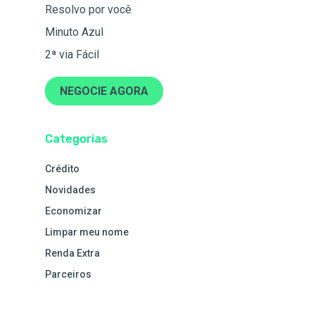
Resolvo por você
Minuto Azul
2ª via Fácil
NEGOCIE AGORA
Categorias
Crédito
Novidades
Economizar
Limpar meu nome
Renda Extra
Parceiros