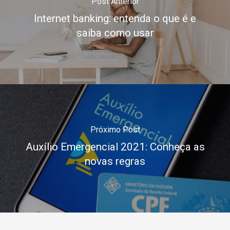
Post Anterior
Internet banking: entenda o que é e
saiba como usar
Próximo Post
Auxílio Emergencial 2021: Conheça as
novas regras