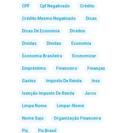
CPF
Cpf Negativado
Crédito
Crédito Mesmo Negativado
Dicas
Dicas De Economia
Direitos
Dividas
Dívidas
Economia
Economia Brasileira
Economizar
Empréstimo
Financeiro
Finanças
Gastos
Imposto De Renda
Inss
Isenção Imposto De Renda
Juros
Limpa Nome
Limpar-Nome
Nome Sujo
Organização Financeira
Pix
Pix Brasil