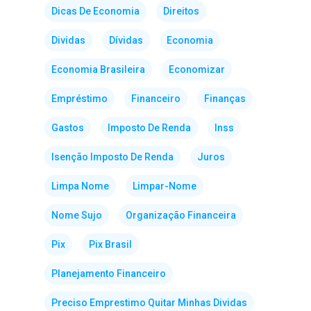
Dicas De Economia
Direitos
Dividas
Dívidas
Economia
Economia Brasileira
Economizar
Empréstimo
Financeiro
Finanças
Gastos
Imposto De Renda
Inss
Isenção Imposto De Renda
Juros
Limpa Nome
Limpar-Nome
Nome Sujo
Organização Financeira
Pix
Pix Brasil
Planejamento Financeiro
Preciso Emprestimo Quitar Minhas Dividas