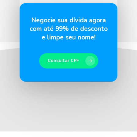
BLU365
7 de abril de 2026
Negocie sua dívida agora
com até 99% de desconto
e limpe seu nome!
Consultar CPF