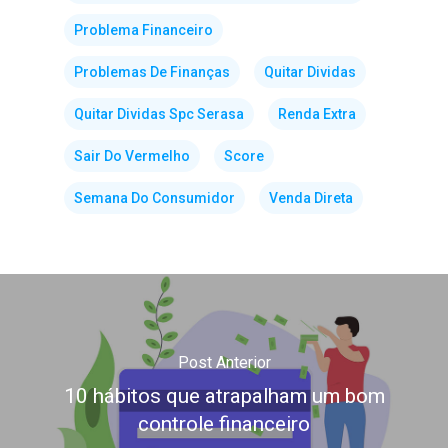
Problema Financeiro
Problemas De Finanças
Quitar Dividas
Quitar Dividas Spc Serasa
Renda Extra
Sair Do Vermelho
Score
Semana Do Consumidor
Venda Direta
Post Anterior
10 hábitos que atrapalham um bom
controle financeiro