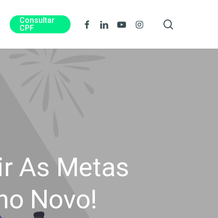
Consultar
procura
Facebook
Linkedin
Youtube
Instagram
CPF
ir As Metas
no Novo!