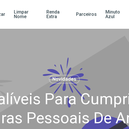
Limpar
Renda
Minuto
ar
Parceiros
Nome
Extra
Azul
Novidades
falíveis Para Cumpr
iras Pessoais De A