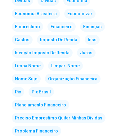
Dividas
Dívidas
Economia
Economia Brasileira
Economizar
Empréstimo
Financeiro
Finanças
Gastos
Imposto De Renda
Inss
Isenção Imposto De Renda
Juros
Limpa Nome
Limpar-Nome
Nome Sujo
Organização Financeira
Pix
Pix Brasil
Planejamento Financeiro
Preciso Emprestimo Quitar Minhas Dividas
Problema Financeiro