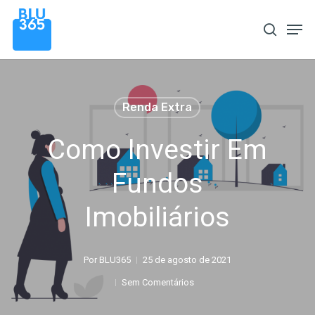
Pular
Men
procura
para
o
conteúdo
principal
Renda Extra
Como Investir Em
Fundos
Imobiliários
Por
BLU365
25 de agosto de 2021
Sem Comentários