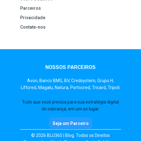
Parceiros
Privacidade
Contate-nos
NOSSOS PARCEIROS
Avon,
Banco BMG,
BV,
Credsystem,
Grupo H,
Liftcred,
Magalu,
Natura,
Portocred,
Tricard,
Tripoli.
Tudo que você precisa para sua estratégia digital
de cobrança, em um só lugar.
Seja um Parceiro
© 2026 BLU365 | Blog. Todos os Direitos