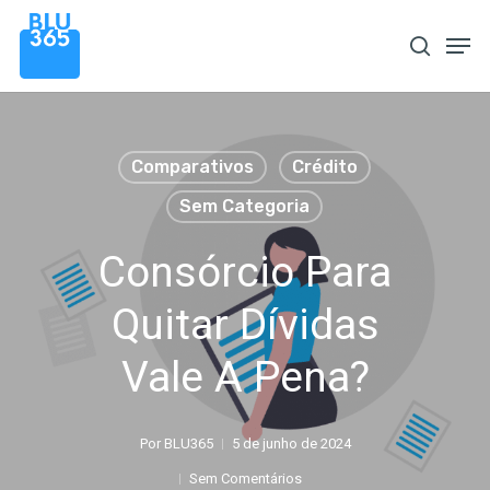
Pular
Men
procura
para
o
conteúdo
principal
Comparativos
Crédito
Sem Categoria
Consórcio Para
Quitar Dívidas
Vale A Pena?
Por
BLU365
5 de junho de 2024
Sem Comentários