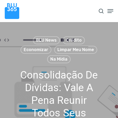
Pular
Men
procura
para
o
conteúdo
principal
BLU News
Crédito
Economizar
Limpar Meu Nome
Na Mídia
Consolidação De
Dívidas: Vale A
Pena Reunir
Todos Seus