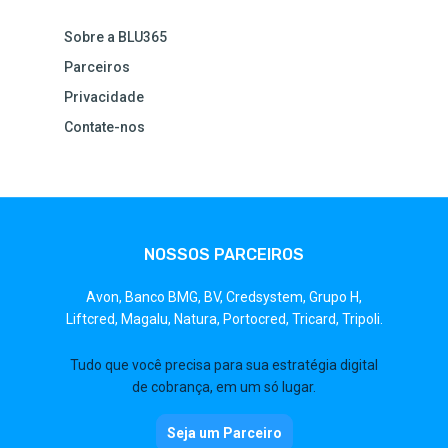
Sobre a BLU365
Parceiros
Privacidade
Contate-nos
NOSSOS PARCEIROS
Avon,
Banco BMG,
BV,
Credsystem,
Grupo H,
Liftcred,
Magalu,
Natura,
Portocred,
Tricard,
Tripoli.
Tudo que você precisa para sua estratégia digital
de cobrança, em um só lugar.
Seja um Parceiro