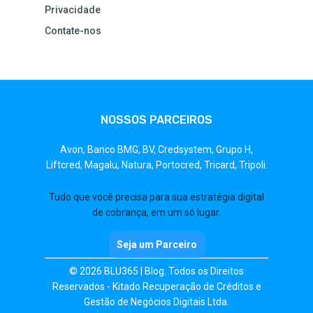
Privacidade
Contate-nos
NOSSOS PARCEIROS
Avon,
Banco BMG,
BV,
Credsystem,
Grupo H,
Liftcred,
Magalu,
Natura,
Portocred,
Tricard,
Tripoli.
Tudo que você precisa para sua estratégia digital
de cobrança, em um só lugar.
Seja um Parceiro
© 2026 BLU365 | Blog. Todos os Direitos
Reservados - Kitado Recuperação de Créditos e
Gestão de Negócios Digitais Ltda.