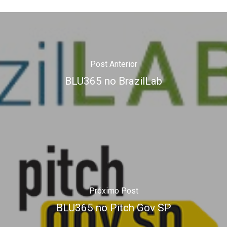
Post Anterior
BLU365 no BrazilLab
Próximo Post
BLU365 no Pitch Gov SP