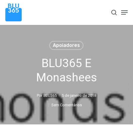
Pular
Men
procura
para
o
conteúdo
principal
Apoiadores
BLU365 E
Monashees
Por
BLU365
5 de janeiro de 2018
Sem Comentários