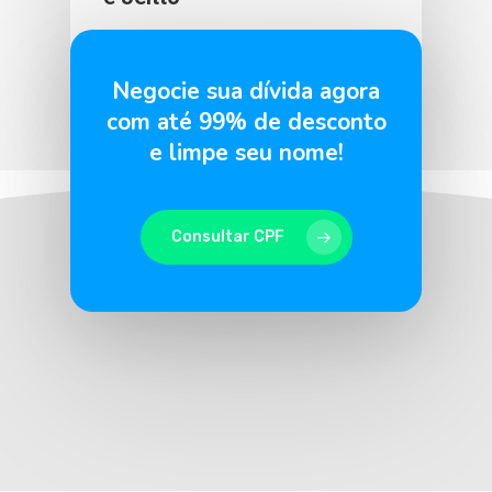
BLU365
16 de setembro de 2024
Negocie sua dívida agora
com até 99% de desconto
e limpe seu nome!
Consultar CPF